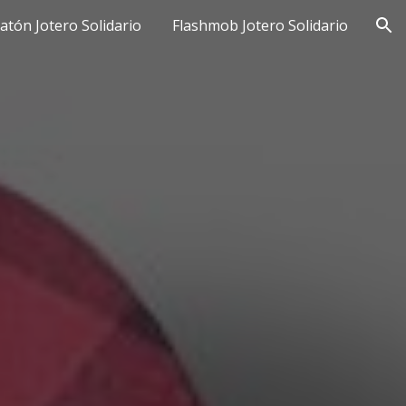
atón Jotero Solidario
Flashmob Jotero Solidario
ion