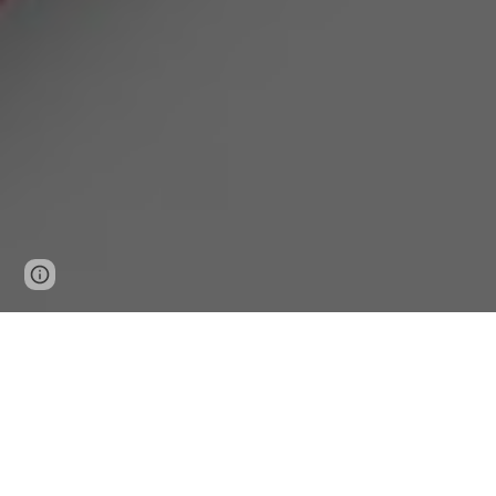
Page
Google Sites
Report abuse
updated